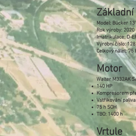
Základní
Model: Bücker 1
Rok výroby: 2020
Imatrikulace: D-
Výrobní číslo: 128
Celkový nálet: 75 
Motor
Walter M332AK S
140 HP
Kompresorem pře
Vstřikování paliva
75 h SOH
TBO: 1400 h
Vrtule