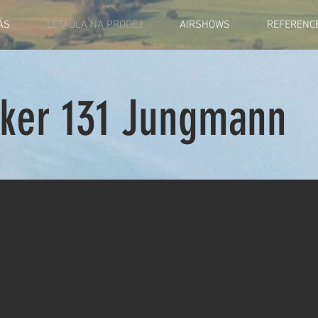
ÁS
LETADLA NA PRODEJ
AIRSHOWS
REFERENC
ker 131 Jungmann