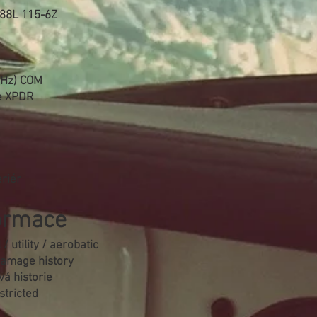
88L 115-6Z
MHz) COM
e XPDR
riér
formace
/ utility / aerobatic
damage history
á historie
stricted