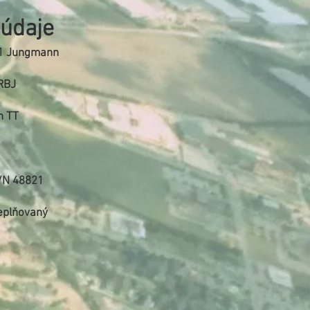
 údaje
31 Jungmann
ERBJ
h TT
/N 48821
plňovaný