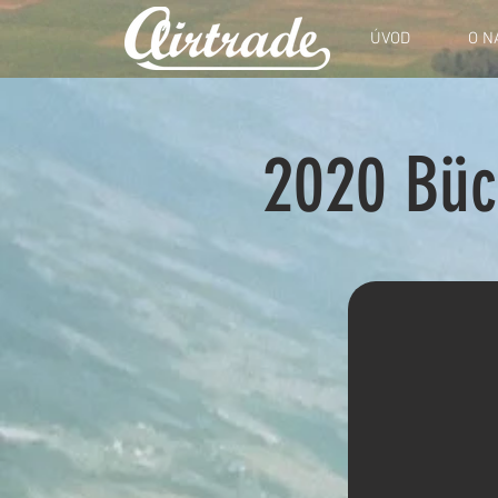
ÚVOD
O N
2020 Büc