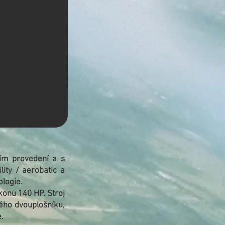
ím provedení a s
ity / aerobatic a
ologie.
onu 140 HP. Stroj
kého dvouplošníku,
.