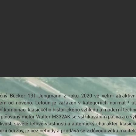
ečný Bücker 131 Jungmann z roku 2020 ve velmi atraktivn
em od nového. Letoun je zařazen v kategoriích normal / util
ní kombinaci klasického historického vzhledu a moderní techn
plňovaný motor Walter M332AK se vstřikováním paliva a o výk
ivost, skvělé letové vlastnosti a autentický charakter klasic
orii údržby, je bez nehody a prodává se z důvodu věku majitele