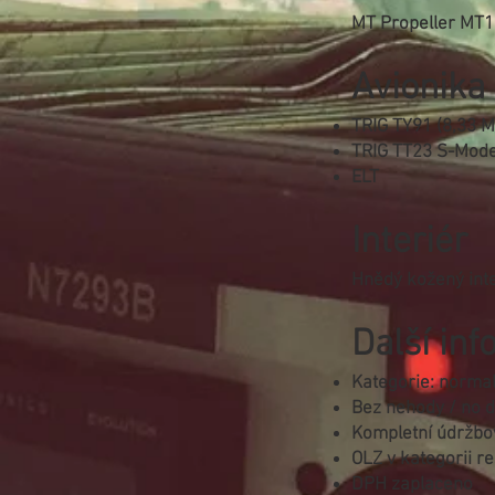
MT Propeller MT1
Avionika
TRIG TY91 (8,33 
TRIG TT23 S-Mod
ELT
Interiér
Hnědý kožený inte
Další in
Kategorie: normal 
Bez nehody / no 
Kompletní údržbov
OLZ v kategorii re
DPH zaplaceno